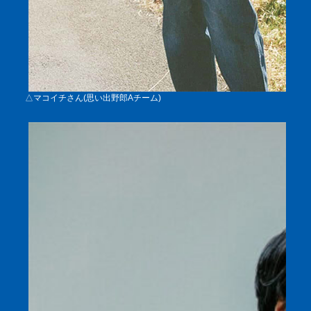
△マコイチさん(思い出野郎Aチーム)