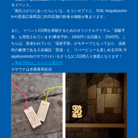
るイベント。
「風呂上がりにあったらいいな」をコンセプトに、SOIL Nagatoyumo
toや恩湯広場周辺に約20店舗の飲食＆物販が集まります。
また、 イベント2日間を堪能するためのオリジナルアイテム「湯飯手
形」も用意されています(事前予約：1800円 / 当日購入：2500円)。こ
ちらは、昔使われていた「温泉手形」がモチーフとなっており、温泉
街の象徴である入浴施設「恩湯」と、リバービューも楽しめるSOIL N
agatoyumotoのサウナ(そいるさうな)に2日間入り放題となります！
→事前予約はこちらから受付中
※サウナは水着着用必須