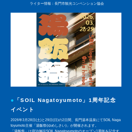
ライター情報：
長門市観光コンベンション協会
「SOIL Nagatoyumoto」1周年記念
イベント
2026年3月28日(土)と29日(日)の2日間、長門湯本温泉にてSOIL Naga
toyumoto主催「湯飯祭(ゆめしさい)」が開催されます。
「湯飯祭」は宿泊施設SOIL Nagatoyumotoのオープン1周年を記念す