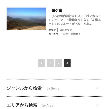
一位ケ岳
山頂へは河内神社から入る「椎ノ木ルー
ト」と、マリア聖母像から入る「花瀬ル
ート」の２ルートがあり、初心...
エリア
俵山エリア
カテゴリ
自然・景勝地
/
«
1
2
3
ジャンルから検索
by Genre
エリアから検索
by Area