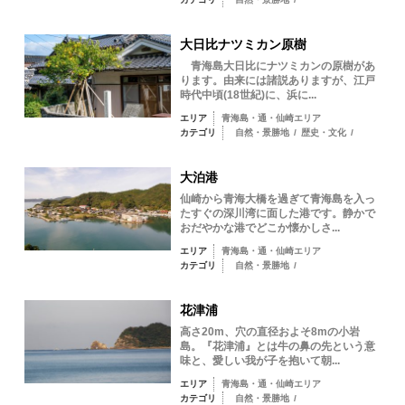
大日比ナツミカン原樹
青海島大日比にナツミカンの原樹があ
ります。由来には諸説ありますが、江戸
時代中頃(18世紀)に、浜に...
エリア
青海島・通・仙崎エリア
カテゴリ
自然・景勝地
/
歴史・文化
/
大泊港
仙崎から青海大橋を過ぎて青海島を入っ
たすぐの深川湾に面した港です。静かで
おだやかな港でどこか懐かしさ...
エリア
青海島・通・仙崎エリア
カテゴリ
自然・景勝地
/
花津浦
高さ20m、穴の直径およそ8mの小岩
島。『花津浦』とは牛の鼻の先という意
味と、愛しい我が子を抱いて朝...
エリア
青海島・通・仙崎エリア
カテゴリ
自然・景勝地
/