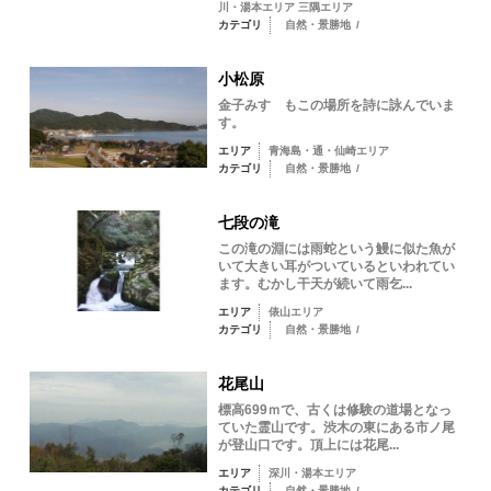
川・湯本エリア 三隅エリア
カテゴリ
自然・景勝地
/
小松原
金子みすゞもこの場所を詩に詠んでいま
す。
エリア
青海島・通・仙崎エリア
カテゴリ
自然・景勝地
/
七段の滝
この滝の淵には雨蛇という鰻に似た魚が
いて大きい耳がついているといわれてい
ます。むかし干天が続いて雨乞...
エリア
俵山エリア
カテゴリ
自然・景勝地
/
花尾山
標高699ｍで、古くは修験の道場となっ
ていた霊山です。渋木の東にある市ノ尾
が登山口です。頂上には花尾...
エリア
深川・湯本エリア
カテゴリ
自然・景勝地
/