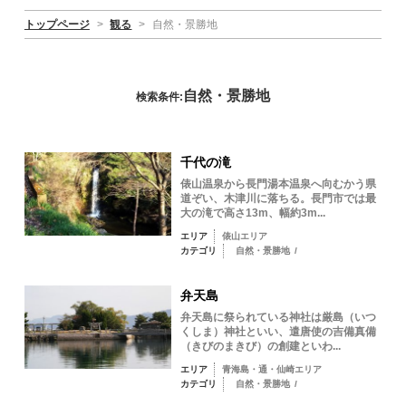
トップページ
>
観る
>
自然・景勝地
自然・景勝地
検索条件:
千代の滝
俵山温泉から長門湯本温泉へ向むかう県
道ぞい、木津川に落ちる。長門市では最
大の滝で高さ13m、幅約3m...
エリア
俵山エリア
カテゴリ
自然・景勝地
/
弁天島
弁天島に祭られている神社は厳島（いつ
くしま）神社といい、遣唐使の吉備真備
（きびのまきび）の創建といわ...
エリア
青海島・通・仙崎エリア
カテゴリ
自然・景勝地
/