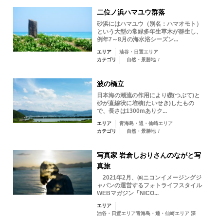
二位ノ浜ハマユウ群落
砂浜にはハマユウ（別名：ハマオモト）
という大型の常緑多年生草木が群生し、
例年7～8月の海水浴シーズン...
エリア
油谷・日置エリア
カテゴリ
自然・景勝地
/
波の橋立
日本海の潮流の作用により礫(つぶて)と
砂が直線状に堆積(たいせき)したもの
で、長さは1300mありク...
エリア
青海島・通・仙崎エリア
カテゴリ
自然・景勝地
/
写真家 岩倉しおりさんのながと写
真旅
2021年2月、㈱ニコンイメージングジ
ャパンの運営するフォトライフスタイル
WEBマガジン「NICO...
エリア
油谷・日置エリア青海島・通・仙崎エリア 深