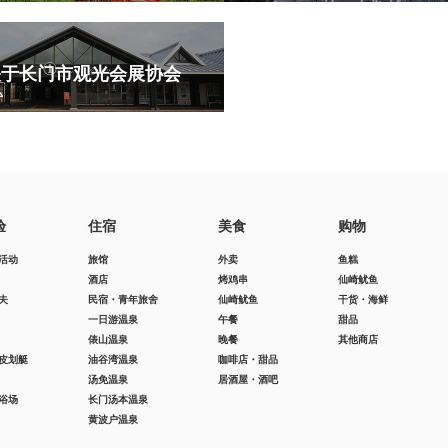
关于长门市观光会展协会
验
住宿
美食
购物
活动
旅馆
外卖
鱼糕
酒店
烤鸡串
仙崎鱿鱼
夫
民宿・青年旅舍
仙崎鱿鱼
干货・海鲜
一日游温泉
午餐
甜品
俵山温泉
晚餐
其他商店
皮划艇
油谷湾温泉
咖啡店・甜品
汤免温泉
居酒屋・酒吧
浴场
长门汤本温泉
黄波户温泉