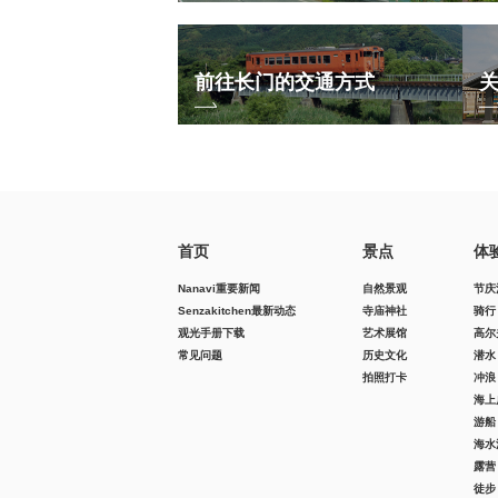
前往长门的交通方式
首页
景点
体
Nanavi重要新闻
自然景观
节庆
Senzakitchen最新动态
寺庙神社
骑行
观光手册下载
艺术展馆
高尔
常见问题
历史文化
潜水
拍照打卡
冲浪
海上
游船
海水
露营
徒步