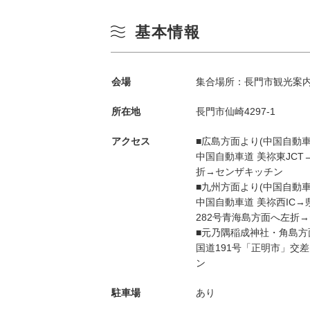
基本情報
会場
集合場所：長門市観光案内所
所在地
長門市仙崎4297-1
アクセス
■広島方面より(中国自動車道
中国自動車道 美祢東JCT
季節から検索
by Season
折→センザキッチン
■九州方面より(中国自動車道
中国自動車道 美祢西IC
春
282号青海島方面へ左折
月
■元乃隅稲成神社・角島方
国道191号「正明市」交
夏
ン
3
秋
駐車場
あり