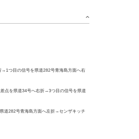
折→1つ目の信号を県道282号青海島方面へ右
by Area
交差点を県道34号へ右折→3つ目の信号を県道
日
青海島・通・
仙崎エリア
県道282号青海島方面へ左折→センザキッチ
2
日置エリア
三隅エリア
9
深川・湯本エリア