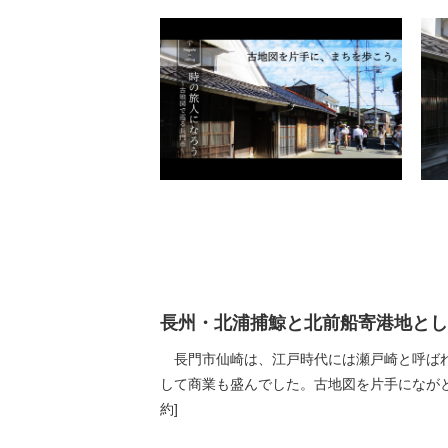
長州・北浦捕鯨と北前船寄港地とし
長門市仙崎は、江戸時代には瀬戸崎と呼ばれ
して商業も盛んでした。古地図を片手にながとボ
約]