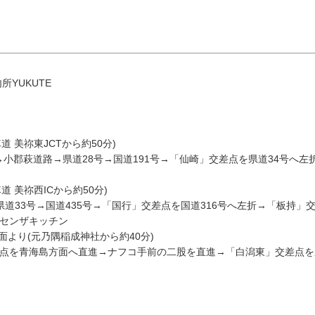
YUKUTE
 美祢東JCTから約50分)
8月
→小郡萩道路→県道28号→国道191号→「仙崎」交差点を県道34号へ左
エリアから検索
 美祢西ICから約50分)
→県道33号→国道435号→「国行」交差点を国道316号へ左折→「板持」
→センザキッチン
火
水
木
金
土
面より(元乃隅稲成神社から約40分)
差点を青海島方面へ直進→ナフコ手前の二股を直進→「白潟東」交差点を
1
油谷・
4
5
6
7
8