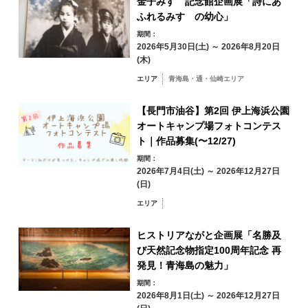
金子みすゞ記念館企画展「詩にあ
秋
ふれるみすゞの幼心」
17
18
19
20
21
22
23
期間：
2026年5月30日(土) ～ 2026年8月20日
冬
(木)
24
25
26
27
28
29
30
エリア
青海島・通・仙崎エリア
31
【長門市油谷】第2回 伊上海浜公園
エリアから検索
by Area
オートキャンプ場フォトコンテス
« 7月
9月 »
ト｜作品募集(〜12/27)
期間：
2026年7月4日(土) ～ 2026年12月27日
(日)
青海島・通・仙
エリア
崎エリア
ヒストリアながと企画展「名勝及
油谷・日置エリア
三隅エリア
び天然記念物指定100周年記念 再
深川・湯本エリア
発見！青海島の魅力」
俵山エリア
期間：
2026年8月1日(土) ～ 2026年12月27日