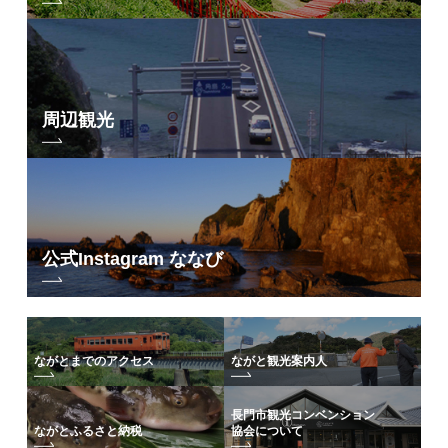
周辺観光
公式Instagram ななび
ながとまでのアクセス
ながと観光案内人
長門市観光コンベンション
協会について
ながとふるさと納税