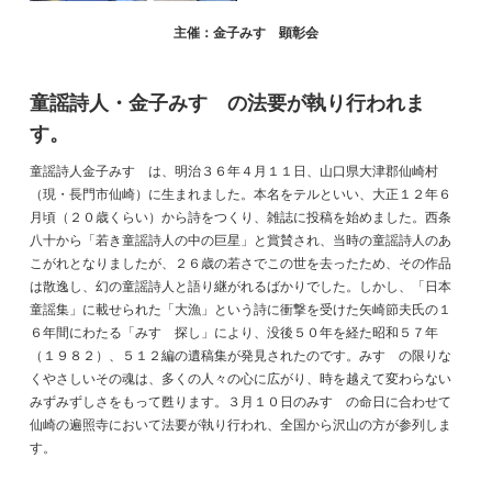
主催：金子みすゞ顕彰会
童謡詩人・金子みすゞの法要が執り行われま
す。
童謡詩人金子みすゞは、明治３６年４月１１日、山口県大津郡仙崎村
（現・長門市仙崎）に生まれました。本名をテルといい、大正１２年６
月頃（２０歳くらい）から詩をつくり、雑誌に投稿を始めました。西条
八十から「若き童謡詩人の中の巨星」と賞賛され、当時の童謡詩人のあ
こがれとなりましたが、２６歳の若さでこの世を去ったため、その作品
は散逸し、幻の童謡詩人と語り継がれるばかりでした。しかし、「日本
童謡集」に載せられた「大漁」という詩に衝撃を受けた矢崎節夫氏の１
６年間にわたる「みすゞ探し」により、没後５０年を経た昭和５７年
（１９８２）、５１２編の遺稿集が発見されたのです。みすゞの限りな
くやさしいその魂は、多くの人々の心に広がり、時を越えて変わらない
みずみずしさをもって甦ります。３月１０日のみすゞの命日に合わせて
仙崎の遍照寺において法要が執り行われ、全国から沢山の方が参列しま
す。