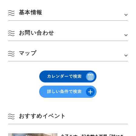
基本情報
お問い合わせ
会場
遍照寺
所在地
〒 759-4106 山口県長門市仙崎今浦町1776
マップ
金子みすゞ顕彰会
アクセス
・JR山陰本線「仙崎駅」から徒歩約15分・JR山
8月
金子みすゞ記念館
陰本線「長門市駅」からバスで約10分、「青海大
TEL :
0837-26-47120837-26-5155
橋」下車、徒歩約4分・中国自動車道「美祢IC」
URL :
http://nanavi.jp/attractions/misuzukinenkan
から約45分
季節から検索
by Season
Google Mapsはこちら
月
火
水
木
金
土
日
1
2
春
おすすめイベント
3
4
5
6
7
8
9
夏
10
11
12
13
14
15
16