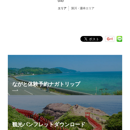
(日)
エリア
深川・湯本エリア
フリーワード検索
by Freeword
ながと体験予約
ナガトリップ
観光パンフレット
ダウンロード