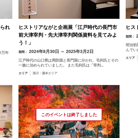
られ
ヒストリアながと企画展「江戸時代の長門市
ヒス
前大津宰判・先大津宰判関係資料を見てみよ
期間：
う！」
明治初
んでい
2024年8月30日 ～ 2025年3月2日
期間：
0万年
エリア
江戸時代の山口県は周防国と長門国に分かれ、毛利氏とその
一族に治められていました。 また毛利氏は「宰判...
エリア
深川・湯本エリア
8月
エリアから検索
このイベントは
終了しました
火
水
木
金
土
1
油谷・