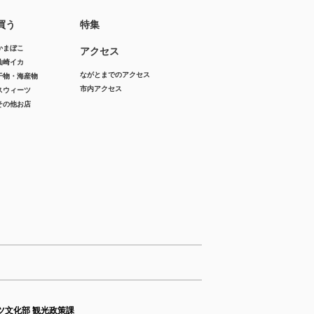
買う
特集
かまぼこ
アクセス
仙崎イカ
ながとまでのアクセス
干物・海産物
市内アクセス
スウィーツ
その他お店
ツ文化部 観光政策課