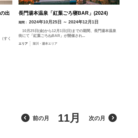
4
5
6
7
8
の出
長門湯本温泉「紅葉ごろ寝BAR」(2024)
2024年10月25日 ～ 2024年12月1日
期間：
11
12
13
14
15
10月25日(金)から12月1日(日)までの期間、長門湯本温泉
街にて「紅葉ごろねBAR」が開催され...
（すく
18
19
20
21
22
エリア
深川・湯本エリア
フリーワード検
25
26
27
28
29
« 7月
9月 »
11月
前の月
次の月