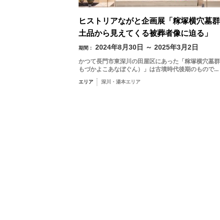
3
秋
ヒストリアながと企画展「糘塚横穴墓群
土品から見えてくる被葬者像に迫る」
10
2024年8月30日 ～ 2025年3月2日
冬
期間：
かつて長門市東深川の田屋区にあった「糘塚横穴墓群
17
もづかよこあなぼぐん）」は古墳時代後期のもので...
エリア
深川・湯本エリア
24
31