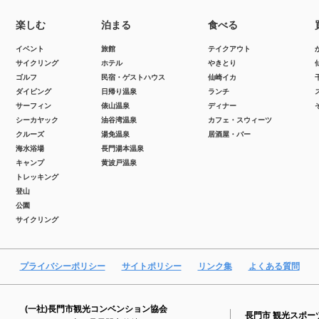
楽しむ
泊まる
食べる
イベント
旅館
テイクアウト
サイクリング
ホテル
やきとり
ゴルフ
民宿・ゲストハウス
仙崎イカ
ダイビング
日帰り温泉
ランチ
サーフィン
俵山温泉
ディナー
シーカヤック
油谷湾温泉
カフェ・スウィーツ
クルーズ
湯免温泉
居酒屋・バー
海水浴場
長門湯本温泉
キャンプ
黄波戸温泉
トレッキング
登山
公園
サイクリング
プライバシーポリシー
サイトポリシー
リンク集
よくある質問
(一社)長門市観光コンベンション協会
長門市 観光スポー