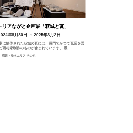
トリアながと企画展「萩城と瓦」
2024年8月30日 ～ 2025年3月2日
期に解体された萩城の瓦には、長門でかつて瓦業を営
た西村家制作のものが含まれています。 展...
深川・湯本エリア その他
by Area
日
青海島・通・
仙崎エリア
2
日置エリア