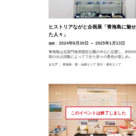
ヒストリアながと企画展「青海島に魅せ
た人々」
2024年8月30日 ～ 2025年1月13日
期間：
青海島は北長門海岸国定公園の中心に位置し、約900
前の火山活動によってできた岩々の景色が楽しめ...
エリア
青海島・通・仙崎エリア 深川・湯本エリア
季節から検索
by Season
春
このイベントは
終了しました
月
夏