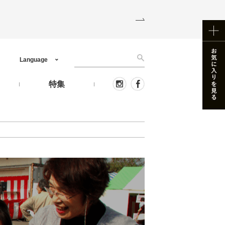
Language
う
特集