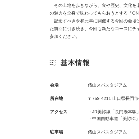
その土地を歩きながら、食や歴史、文化を楽
の魅力を全身で味わってもらおうとする「ON
記念すべき令和元年に開催する今回の会場は
た前回に引き続き、今回も新たなコースにチ
参加ください。
基本情報
季節から検索
by Season
会場
俵山スパスタジアム
春
月
所在地
〒759-4211 山口県長門市
夏
アクセス
・JR美祢線「長門湯本駅
・中国自動車道「美祢IC
3
秋
駐車場
俵山スパスタジアム