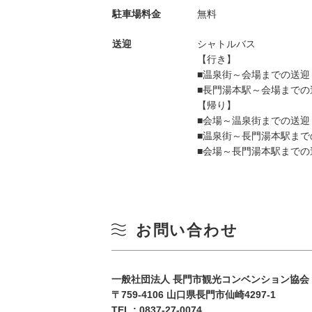
駐車場料金
無料
10
冬
送迎
シャトルバス
17
【行き】
■温泉街～会場までの送迎 
24
■長門湯本駅～会場までの送
【帰り】
■会場～温泉街までの送迎 
31
■温泉街～長門湯本駅までの
■会場～長門湯本駅までの送
お問い合わせ
一般社団法人 長門市観光コンベンション協会
〒759-4106 山口県長門市仙崎4297-1
TEL :
0837-27-0074