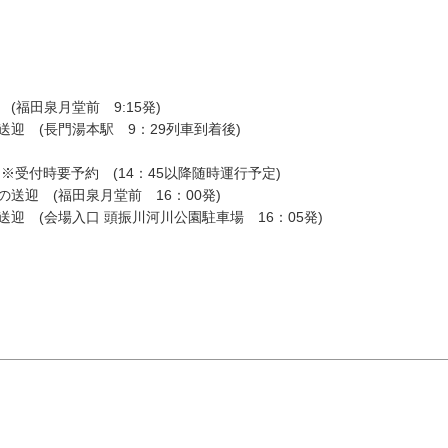
11
12
13
14
15
18
19
20
21
22
(福田泉月堂前 9:15発)
フリーワード検
25
26
27
28
29
迎 (長門湯本駅 9：29列車到着後)
※受付時要予約 (14：45以降随時運行予定)
送迎 (福田泉月堂前 16：00発)
迎 (会場入口 頭振川河川公園駐車場 16：05発)
« 7月
9月 »