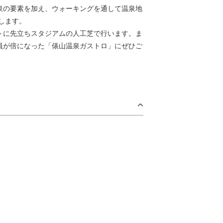
泉の要素を加え、ウォーキングを通して温泉地
します。
トに先立ちスタジアムの人工芝で行います。ま
員が倍になった「俵山温泉ガストロ」にぜひご
by Area
日
青海島・通・
仙崎エリア
2
日置エリア
三隅エリア
9
深川・湯本エリア