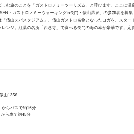
しむ旅のことを「ガストロノミーツーリズム」と呼びます。ここに温
SEN・ガストロノミーウォーキングin長門・俵山温泉」の参加者を募集
「俵山スパスタジアム」。俵山ガストロ名物となったヨガを、スター
ャレンジ。紅葉の名所「西念寺」で食べる長門の海の幸が豪華です。定
8月
エリアから検索
火
水
木
金
土
俵山1356
」からバスで約16分
1
」から車で約45分
油谷・
4
5
6
7
8