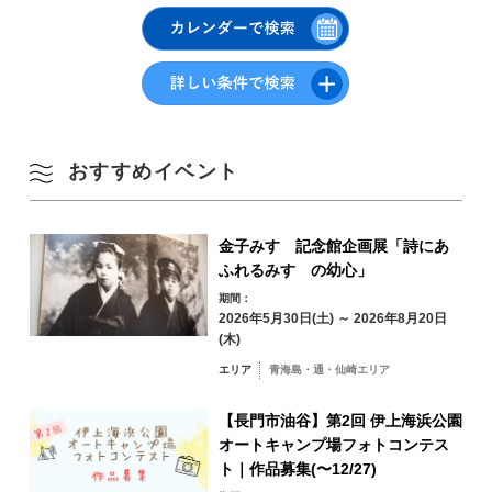
春
ゲストハウス ねる山(ななび内)
このたびの写真展会場「SDサロン」を併設しています。展示期間中、不
定休のためInstagramをご確認ください。
YUKUTE PHOTO
3
4
5
6
7
8
9
#ながとに物語を
公式Instagram「
ゲストハウス ねる山
」
夏
10
11
12
13
14
15
16
長門市観光案内所YUKUTE
秋
道の駅センザキッチン内にある「観光案内所YUKUTE」。
17
18
19
20
21
22
23
おすすめイベント
これまでにない視点でながとをご覧いただける写真に特化したSNSアカ
ウントです。
冬
写真展 ながとに物語を in tawarayama
24
25
26
27
28
29
30
公式Instagram「
観光案内所YUKUTE
」
金子みすゞ記念館企画展「詩にあ
フォト企画「
#ながとに物語を
」で撮影した俵山地区の写真が40点展示さ
公式Twitter「
観光案内所YUKUTE
」
れます。
ふれるみすゞの幼心」
31
期間：
公式ページ：
#ながとに物語を
エリアから検索
by Area
2026年5月30日(土) ～ 2026年8月20日
« 7月
9月 »
(木)
エリア
青海島・通・仙崎エリア
【長門市油谷】第2回 伊上海浜公園
青海島・通・仙
オートキャンプ場フォトコンテス
崎エリア
ト｜作品募集(〜12/27)