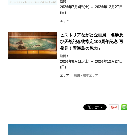
期間：
油谷・日置エリア
三隅エリア
2026年7月4日(土) ～ 2026年12月27日
深川・湯本エリア
(日)
エリア
俵山エリア
「#ながとに物語を」とは
長門市のロケーションを紹介するフォト企画。「ながとに物語を」
ヒストリアながと企画展「名勝及
というテーマで撮影され、1話12枚の写真の物語として長門市観光案
び天然記念物指定100周年記念 再
内所YUKUTEの公式Instagramに投稿中。これまでネット上のみでの
発信だったため、このたび初めての写真展です。
発見！青海島の魅力」
フリーワード検索
期間：
by Freeword
フリー展示
2026年8月1日(土) ～ 2026年12月27日
(日)
開催期間中、会場にはフリー展示スペースを設けます。
エリア
深川・湯本エリア
どなたでも俵山で撮影した写真を自由に展示していただけます。