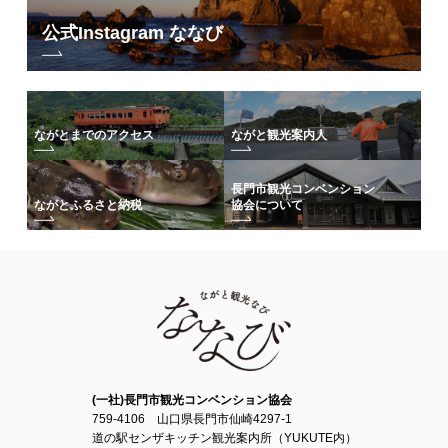
公式Instagram ななび
ながとまでのアクセス
ながと観光案内人
長門市観光コンベンション
協会について
ながとふるさと納税
(一社)長門市観光コンベンション協会
759-4106 山口県長門市仙崎4297-1
道の駅センザキッチン観光案内所（YUKUTE内）