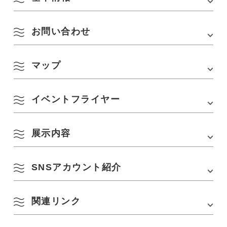
お問い合わせ
会場
SD(スパ・ドリーム)サロン＠ねる山
所在地
長門市俵山5149番地
マップ
SD(スパ・ドリーム)サロン＠ねる山
アクセス
■中国自動車「美祢IC」から車で約50分
TEL :
0837-29-5000
駐車場
なし
イベントフライヤー
※俵山温泉無料駐車場をご利用ください
Google Mapsはこちら
展示内容
▽タップorクリックでご覧いただけます
8月
SNSアカウント紹介
俵山写真展
季節から検索
岩田隊員が俵山での活動を通して感じた、普段の何気ないひとコマを撮
by Season
影した写真が展示されます。
月
火
水
木
金
土
日
関連リンク
ゲストハウス ねる山
新しい出会いやアソビが生まれる“ひみつ基地”をコンセプトにした俵山温
1
2
泉街の一角にあるゲストハウス。