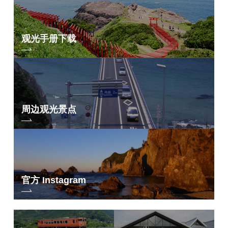
荒川食品公司
觉醒阁（佛教寺院建筑）
杂货 360+
（KULABO 大所馆
商店）
富士汤本高原酒店
LaLa 面包店
西京汤本观光酒店
观光手册下载
拉拉-弗兰
旅馆
Kaisenmura Kitagamon
奥雅别墅
Kunichika Shoten Ekimae 商店
山村附属建筑
长门市车站售货亭
Seseragitatei Shifuzu
田原东平工作室
长门原田酒店
周边观光景点
Petit Chateau A 合作商店
原田屋旅馆
村冈金三郎 光月堂
星野度假村 海长门
瓦伦扎保奥亚桑索商店
宝珠, 温泉酒店, SHAKURAZUI
宫田清酒贸易有限公司
一福旅馆
桥梁
玉门温泉
官方 Instagram
餐馆
梦之乡玉门观光酒店
桥本寿司
阿布拉亚万温泉
柳条商