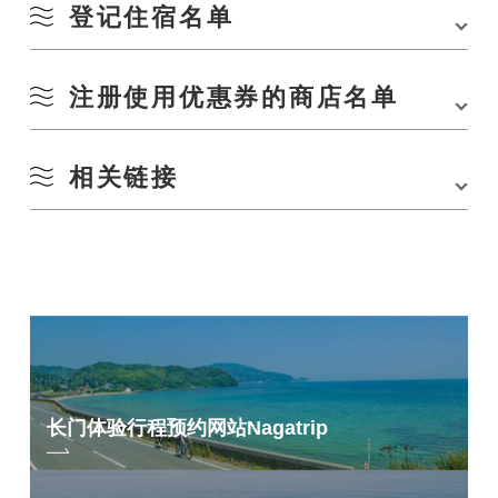
登记住宿名单
注册使用优惠券的商店名单
*截至 8 月 4 日星期三。
俵山温泉
休闲旅馆 Kyoya
相关链接
*截至 8 月 6 日星期五。
俵山温泉泉屋旅馆
记念品
山口屋附属建筑
鸟屋书店
旅行 山口县民有限公司/长门出租车计划
名邸旅馆
奥雅别墅
长门之旅（Nagatrip）是一系列体验项目，让您尽享长门的魅力。
龟屋旅馆
纪念品商店山村
（位于山村别馆）
松屋旅馆
吉富越斗
俵山汤之川 FOOT INN
川本雄弥
藤井旅馆
大和 晃子
佐久间旅馆
长门体验行程预约网站
Nagatrip
本之泉商店
玉屋旅馆
三线
长门汤本温泉
富士急乐园