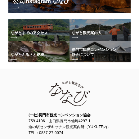
公式Instagram ななび
飲食店
湯免観光ホテルゆめの郷
寿司はしもと
油谷湾温泉
柳屋
油谷湾温泉ホテル楊貴館
和洋レストランうめや
ながとまでのアクセス
ながと観光案内人
旬彩浪漫仙楽(
玉仙閣
内のお食事処)
その他
たべ山
長門市観光コンベンション
協会について
シーブリーズ＋ 1987
ながとふるさと納税
楊貴館別荘ととろの里
長門セントラルホテル
レストラン涼風亭
KURABO大正館
ペパーミント
民宿 沖千鳥
海鮮炭大地
ゲストハウス ペパーミント
SWEET AS
海のそばのカフェbliss point
旬彩ダイニング金の鈴
Dining Bar Zen
(一社)長門市観光コンベンション協会
恩湯食
759-4106 山口県長門市仙崎4297-1
道の駅センザキッチン観光案内所（YUKUTE内）
日本海の味くいどうらく
TEL：0837-27-0074
Cafe-Struggle