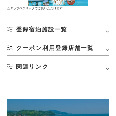
△タップorクリックでご覧いただけます
登録宿泊施設一覧
クーポン利用登録店舗一覧
※8月4日(水)時点
俵山温泉
保養旅館 京家
関連リンク
※8月6日(金)時点
俵山温泉 泉屋旅館
お土産
山口屋別館
とらや商店
旅々やまぐち県民割限定／ながとタクシープラン
明治屋旅館
大谷山荘
ながとの魅力を堪能できる体験プログラム集「ナガトリップ」
亀屋旅館
おみやげ処やまむら(
山村別館
内)
松屋旅館
吉冨幸進堂
FOOT INN俵山湯ノ川
湧喜屋かわもと
藤井旅館