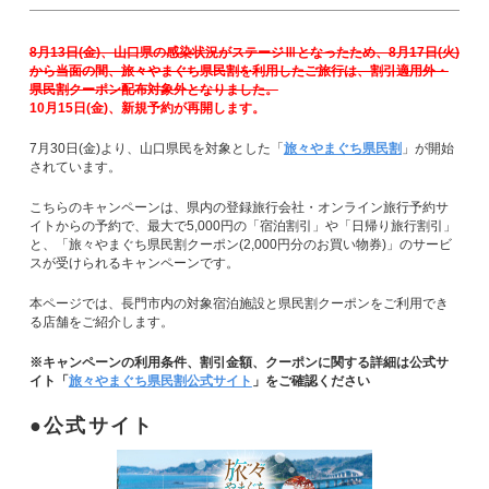
8月13日(金)、山口県の感染状況がステージⅢとなったため、8月17日(火)
から当面の間、旅々やまぐち県民割を利用したご旅行は、割引適用外・
県民割クーポン配布対象外となりました。
10月15日(金)、新規予約が再開します。
7月30日(金)より、山口県民を対象とした「
旅々やまぐち県民割
」が開始
されています。
こちらのキャンペーンは、県内の登録旅行会社・オンライン旅行予約サ
イトからの予約で、最大で5,000円の「宿泊割引」や「日帰り旅行割引」
と、「旅々やまぐち県民割クーポン(2,000円分のお買い物券)」のサービ
スが受けられるキャンペーンです。
本ページでは、長門市内の対象宿泊施設と県民割クーポンをご利用でき
る店舗をご紹介します。
※キャンペーンの利用条件、割引金額、クーポンに関する詳細は公式サ
イト「
旅々やまぐち県民割公式サイト
」をご確認ください
公式サイト