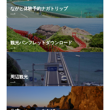
大和蒲鉾
さくま旅館
ながと体験予約
ナガトリップ
元乃隅売店
たまや旅館
トリーネふかわ
長門湯本温泉
藤光海風堂本店
荒川食品
玉仙閣
雑貨360＋(
KULABO大正館
内のショップ)
湯本ハイランドホテルふじ
LaLa ベーカリー
湯本観光ホテル西京
観光パンフレット
ダウンロード
LaLaフラン
旅館六角堂
海鮮村北長門
大谷山荘
国近商店駅前店
山村別館
長門市駅売店
せせらぎ亭しぇふず
田原陶兵衛工房
ホテル長門はらだ
周辺観光
プチシャトーＡコープ店
原田屋旅館
村岡湖月堂仁三郎
星野リゾート 界 長門
バレンザポー大谷山荘店
宝珠・湯の宿 枕水
有限会社みやた酒商
一福旅館
BRIDGE
湯免温泉