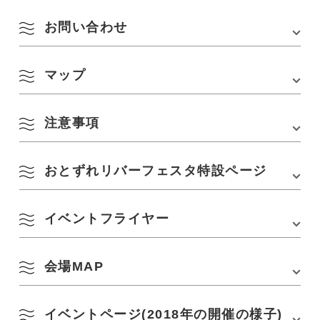
お問い合わせ
会場
長門湯本温泉街
所在地
長門市深川湯本
マップ
長門湯本温泉 公式観光サイト
アクセス
・長門市街から車で約10分(元乃隅神社から車で約
URL :
https://yumotoonsen.com/contact/
30分)
・［美祢方面から］中国自動車道「美祢IC」から
注意事項
車で約30分
Google Mapsはこちら
・［下関方面から］山陰道・長門俵山道路「長門
湯本温泉IC(無料区間)」から車で約5分
・JR美祢線「長門湯本駅」から徒歩10分
おとずれリバーフェスタ特設ページ
・イベントは多少の雨でも行います(大雨注意報や警報が発令
駐車場
長門湯本温泉駐車場(国道316号線沿い)
されると中止となります)念の為、傘やレインコートをご準備
イベントフライヤー
本イベントの詳細や最新情報は「
おとずれリバーフェスタ特設ページ
」
ください
駐車場料金
有料(バスは予約制)
をご覧ください
・温泉街の川沿いには路上駐車はできません。お車は指定の
駐車場にお停めください
8月
・温泉街を流れる川はゲンジボタルの発生地として、とても
会場MAP
綺麗に守られています。ゴミはお持ち帰りください
・イベントの終了は16時です。終了後は、大声で騒いだり、
季節から検索
地元の方に迷惑にならないようにお願いします
by Season
イベントページ(2018年の開催の様子)