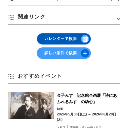
月
火
水
木
金
土
日
1
2
関連リンク
「おとずれリバーフェスタ2018」イベン
春
トレポート
3
4
5
6
7
8
9
vol.1「川」で憩う・「道」で出会う
長門湯本温泉 公式観光サイト
夏
△クリックorタップでご覧いただけます
vol.2「夜」に集う・「橋」で味わう
△クリックorタップでご覧いただけます
長門湯本温泉 公式Instagramアカウント(@yumoto.mirai)
10
11
12
13
14
15
16
vol.3「未来」を語る
長門湯本温泉
秋
17
18
19
20
21
22
23
冬
24
25
26
27
28
29
30
おすすめイベント
△クリックorタップでご覧いただけます
31
金子みすゞ記念館企画展「詩にあ
エリアから検索
by Area
« 7月
9月 »
ふれるみすゞの幼心」
期間：
2026年5月30日(土) ～ 2026年8月20日
(木)
エリア
青海島・通・仙崎エリア