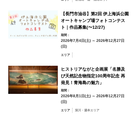
青海島・通・仙
崎エリア
【長門市油谷】第2回 伊上海浜公園
油谷・日置エリア
三隅エリア
オートキャンプ場フォトコンテス
ト｜作品募集(〜12/27)
深川・湯本エリア
期間：
俵山エリア
2026年7月4日(土) ～ 2026年12月27日
(日)
エリア
ヒストリアながと企画展「名勝及
フリーワード検索
by Freeword
び天然記念物指定100周年記念 再
発見！青海島の魅力」
期間：
2026年8月1日(土) ～ 2026年12月27日
(日)
エリア
深川・湯本エリア