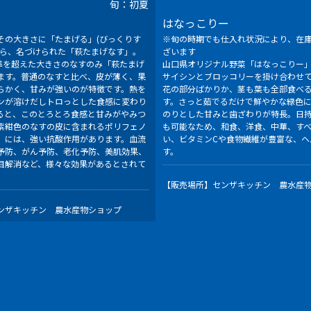
旬：初夏
はなっこりー
その大きさに「たまげる」(びっくりす
※旬の時期でも仕入れ状況により、在
から、名づけられた「萩たまげなす」。
ざいます
基準を超えた大きさのなすのみ「萩たまげ
山口県オリジナル野菜「はなっこりー
ます。普通のなすと比べ、皮が薄く、果
サイシンとブロッコリーを掛け合わせ
らかく、甘みが強いのが特徴です。熱を
花の部分ばかりか、茎も葉も全部食べ
ンが溶けだしトロっとした食感に変わり
す。さっと茹でるだけで鮮やかな緑色
ると、このとろとろ食感と甘みがやみつ
のりとした甘みと歯ざわりが特長。日
紫紺色のなすの皮に含まれるポリフェノ
も可能なため、和食、洋食、中華、す
」には、強い抗酸作用があります。血流
い、ビタミンCや食物繊維が豊富な、ヘ
予防、がん予防、老化予防、美肌効果、
す。
目解消など、様々な効果があるとされて
【販売場所】
センザキッチン 農水産
ンザキッチン 農水産物ショップ