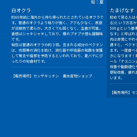
旬：夏
白オクラ
たまげなす
約60年前に海外から持ち帰られたとされているオクラで
初めて見る人は
す。普通のオクラより粘りが強く、アクも少なく、表皮
る)という方言
が淡緑色で柔らか。大きくても固くなく、生食が可能。
500ｇという
食感はシャキシャキしており、種のプチプチ感も醍醐味
なす」と呼ばれ
です。
肉は非常にやわ
粘性は普通のオクラの約３倍。含まれる成分のペクチン
通すと、ペクチ
は、肉類等の消化を助け、消化器や呼吸器の粘膜を保護
ます。一度食べ
して胃炎や風邪を予防するといわれており、夏バテにぴ
きになります！
ったりの旬食材です。
ール「ナスニン
改善や動脈硬化
便秘改善、疲れ
【販売場所】
センザキッチン 農水産物ショップ
います。
【販売場所】
セ