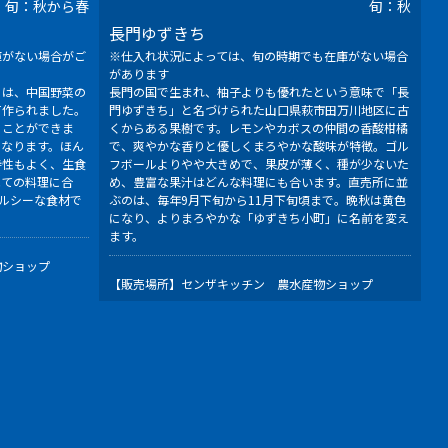
旬：秋から春
旬：秋
長門ゆずきち
庫がない場合がご
※仕入れ状況によっては、旬の時期でも在庫がない場合
があります
」は、中国野菜の
長門の国で生まれ、柚子よりも優れたという意味で「長
て作られました。
門ゆずきち」と名づけられた山口県萩市田万川地区に古
ることができま
くからある果樹です。レモンやカボスの仲間の香酸柑橘
になります。ほん
で、爽やかな香りと優しくまろやかな酸味が特徴。ゴル
持性もよく、生食
フボールよりやや大きめで、果皮が薄く、種が少ないた
べての料理に合
め、豊富な果汁はどんな料理にも合います。直売所に並
ルシーな食材で
ぶのは、毎年9月下旬から11月下旬頃まで。晩秋は黄色
になり、よりまろやかな「ゆずきち小町」に名前を変え
ます。
物ショップ
【販売場所】
センザキッチン 農水産物ショップ