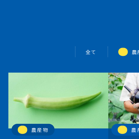
全て
農
農産物
農