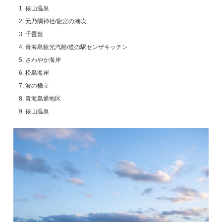
俵山温泉
元乃隅神社/龍宮の潮吹
千畳敷
青海島観光汽船/道の駅センザキッチン
さわやか海岸
松島海岸
波の橋立
青海島通地区
俵山温泉