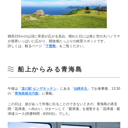
標高333ｍの山頂に草原が広がる高台。晴れた日には海と空の大パノラマ
が視界いっぱいに広がり、開放感たっぷりの絶景スポットです。
詳しくは、観るページ「
千畳敷
」をご覧ください。
船上からみる青海島
午後は「
道の駅 センザキッチン
」にある「
仙崎本丸
」でお食事後、13:30
の「
青海島観光汽船
」に乗船。
この日は、波があって外海に出ることのできないときの、青海島の表玄
関「花津浦」へ向かい、Uターンして「紫津浦」を遊覧する「花津浦・紫
津浦コース(所要時間：約50分)」でした。