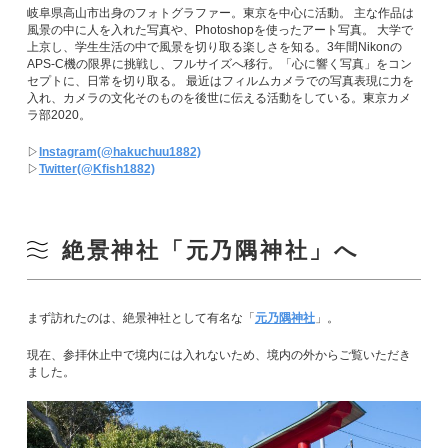
岐阜県高山市出身のフォトグラファー。東京を中心に活動。 主な作品は
風景の中に人を入れた写真や、Photoshopを使ったアート写真。 大学で
上京し、学生生活の中で風景を切り取る楽しさを知る。3年間Nikonの
APS-C機の限界に挑戦し、フルサイズへ移行。「心に響く写真」をコン
セプトに、日常を切り取る。 最近はフィルムカメラでの写真表現に力を
入れ、カメラの文化そのものを後世に伝える活動をしている。東京カメ
ラ部2020。
▷
Instagram(@hakuchuu1882)
▷
Twitter(@Kfish1882)
絶景神社「元乃隅神社」へ
まず訪れたのは、絶景神社として有名な「
元乃隅神社
」。
現在、参拝休止中で境内には入れないため、境内の外からご覧いただき
ました。