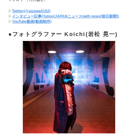
▷
Twitter(@aizawa0192)
▷
インタビュー記事(Yahoo!JAPANニュース/with news[朝日新聞])
▷
YouTube動画(動画制作)
フォトグラファー Koichi(岩松 晃一)