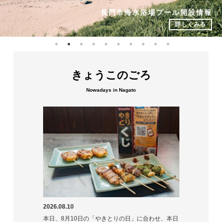
道の駅センザキッチンおすすめ情報！
長門市海水浴場プール開設情報
2026年長門プレミアム宿泊券
元乃隅神社
詳しくみる
詳しくみる
詳しくみる
詳しくみる
詳しくみる
詳しくみる
詳しくみる
詳しくみる
詳しくみる
詳しくみる
きょうこのごろ
Nowadays in Nagato
2026.08.10
本日、8月10日の「やきとりの日」に合わせ、本日