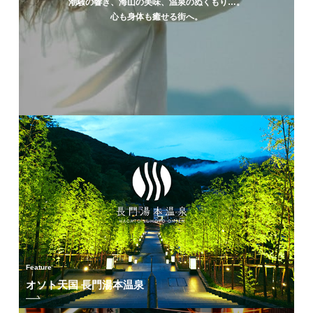
潮騒の響き、海山の美味、温泉のぬくもり…。
心も身体も癒せる街へ。
Feature
オソト天国 長門湯本温泉