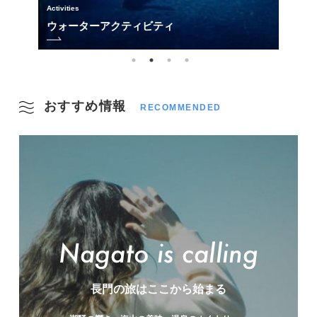
Activities
Activities
Sightsee
Activitie
王子山公園
ウォーターアクティビティ
向徳
二位
おすすめ情報
RECOMMENDED
Sightseeing Spots
Events
Activitie
Sightsee
能満寺
村田清風記念館
津田
龍宮
長門の旅はここから始まる