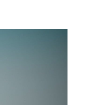
Sightseeing Spots
Sightseeing Spots
西念寺
金子みすゞ記念館