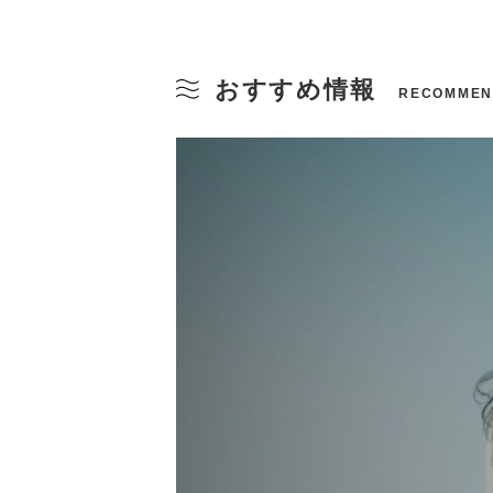
おすすめ情報
RECOMMEN
Sightseeing Spots
Onsen
Si
Ev
赤崎神社楽桟敷
温泉