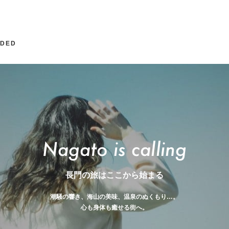
DED
ghtseeing Spots
ents
Activities
Sightseeing Spots
能満寺
村田清風記念館
津田農園
龍宮の潮吹
長門の旅はここから始まる
潮騒の響き、海山の美味、温泉のぬくもり…。
心も身体も癒せる街へ。