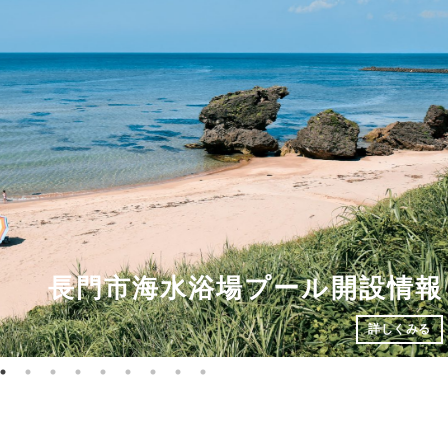
の駅センザキッチンおすすめ情報！
長門市海水浴場プール開設情報
2026年長門プレミアム宿泊券
元乃隅神社
詳しくみる
詳しくみる
詳しくみる
詳しくみる
詳しくみる
詳しくみる
詳しくみる
詳しくみる
詳しくみる
詳しくみる