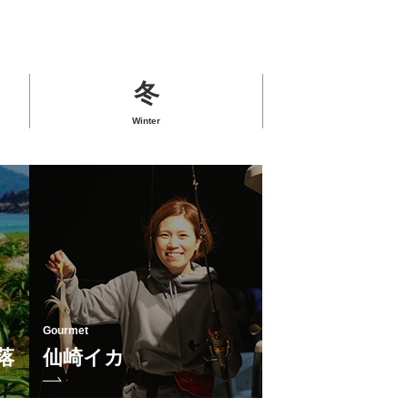
冬
Winter
Sightseeing Spots
Gourmet
落
千畳敷
仙崎イカ