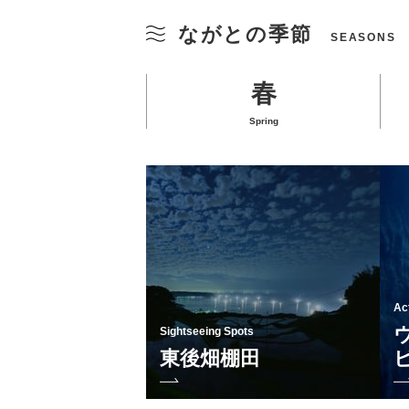
ながとの季節
SEASONS
春
Spring
Act
Sightseeing Spots
Sightseeing Spots
Act
大寧寺
東後畑棚田