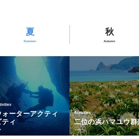
夏
秋
Summer
Autumn
ivities
ウォーターアクティ
ivities
Sightseeing Spots
Activities
王子山公園
ビティ
向徳寺
二位の浜ハマユウ群