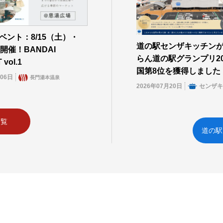
ベント：8/15（土）・
道の駅センザキッチン
開催！BANDAI
らん道の駅グランプリ20
vol.1
国第8位を獲得しました
月06日
長門湯本温泉
2026年07月20日
センザ
一覧
道の駅